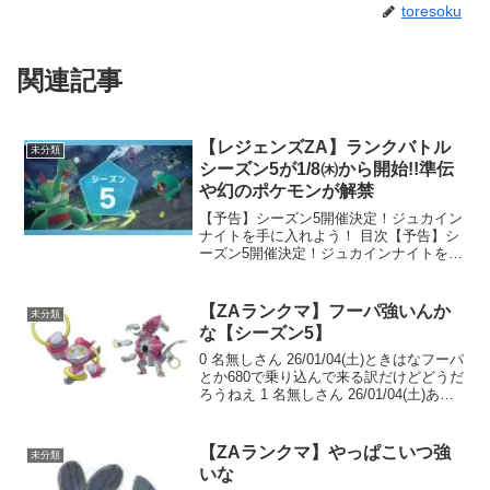
toresoku
関連記事
【レジェンズZA】ランクバトル
未分類
シーズン5が1/8㈭から開始!!準伝
や幻のポケモンが解禁
【予告】シーズン5開催決定！ジュカイン
ナイトを手に入れよう！ 目次【予告】シ
ーズン5開催決定！ジュカインナイトを手
に入れよう！ランクアップ報酬 / シーズ
ン報酬【予告】シーズン5開催決定！ジュ
カインナイトを手に入れよう！ 全部開く
【ZAランクマ】フーパ強いんか
未分類
全部閉じ...
な【シーズン5】
0 名無しさん 26/01/04(土)ときはなフーパ
とか680で乗り込んで来る訳だけどどうだ
ろうねえ 1 名無しさん 26/01/04(土)あい
つは数値よりも異次元ラッシュ次第な気
がする80 160 60 170 130 80 680 2 ...
【ZAランクマ】やっぱこいつ強
未分類
いな