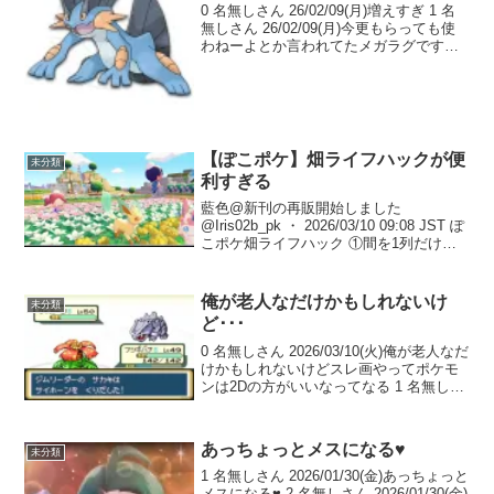
0 名無しさん 26/02/09(月)増えすぎ 1 名
無しさん 26/02/09(月)今更もらっても使
わねーよとか言われてたメガラグですら
割と見かけるのどうなってるんだあとカ
イオーガが減った 2 名無しさん
26/02/09(月) >>1種...
【ぽこポケ】畑ライフハックが便
未分類
利すぎる
藍色@新刊の再販開始しました
@Iris02b_pk ・ 2026/03/10 09:08 JST ぽ
こポケ畑ライフハック ①間を1列だけ空
けて土2列の畑を並べます ②空けておい
た間の1列と外周を水路にします ③「さ
んばしのいた」を水路の上...
俺が老人なだけかもしれないけ
未分類
ど･･･
0 名無しさん 2026/03/10(火)俺が老人なだ
けかもしれないけどスレ画やってポケモ
ンは2Dの方がいいなってなる 1 名無しさ
ん 2026/03/10(火)2Dだからこそいい感じ
に見えてるポケモンとか結構いるから別
に変ではない 2 名...
あっちょっとメスになる♥️
未分類
1 名無しさん 2026/01/30(金)あっちょっと
メスになる♥️ 2 名無しさん 2026/01/30(金)