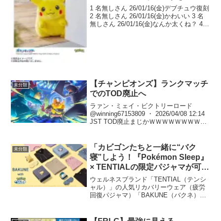
1 名無しさん 26/01/16(金)デブチュウ復刻
2 名無しさん 26/01/16(金)かわいい 3 名
無しさん 26/01/16(金)なんか太くね？ 4
名無しさん 26/01/16(金)クゥ～これこ
れ！ 5 名無しさん 26/01/...
【チャンピオンズ】ランクマッチ
未分類
でのTOD廃止へ
ラァン・ミェイ・ビクトリーロード
@winning67153809 ・ 2026/04/08 12:14
JST TOD廃止まじかＷＷＷＷＷＷＷＷＷ
ＷＷＷＷＷＷＷＷＷＷＷＷＷＷＷＷＷＷ
ＷＷＷＷＷＷＷＷＷＷＷＷＷＷＷＷＷＷ
ＷＷＷＷＷＷＷＷＷＷ...
「カビゴンたちと一緒に“バク
未分類
寝”しよう！『Pokémon Sleep』
× TENTIALの限定パジャマが可愛
すぎる」
ウェルネスブランド「TENTIAL（テンシ
ャル）」の人気リカバリーウェア（疲労
回復パジャマ）「BAKUNE（バクネ）」
と、スマートフォン向け睡眠ゲームアプ
リ『Pokémon Sleep（ポケモンスリー
プ）』の特別なコラボレーションが決定