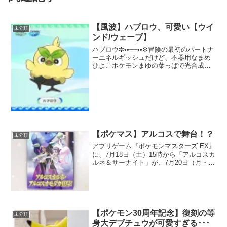
【風波】ハブロウ、可愛い【ウイ
未分類
ンド/ウェーブ】
ハブロウ✼••┈┈••✼冒険の最初のパートナ
ーエネルギッシュだけど、不器用なまめ
ひよこポケモンまゆの葉っぱで光合成を
しているようです🌱#ポケモンプレゼンツ
#ポケモン風波
pic.twitter.com/qHIxK5aYD0— 【公式】
ポケ...
【ポケマス】アルコスで舞台！？
未分類
アプリゲーム『ポケモンマスターズ EX』
に、7月18日（土）15時から「アルコスカ
ルネ＆サーナイト」が、7月20日（月・
祝）15時から「アルコスオモダカ＆キラ
フロル」がそれぞれ8月25日（火）14時
59分までバディーズサーチで登場！アル
セウ...
【ポケモン30周年記念】復刻の等
未分類
身大デブチュウが可愛すぎる･･･