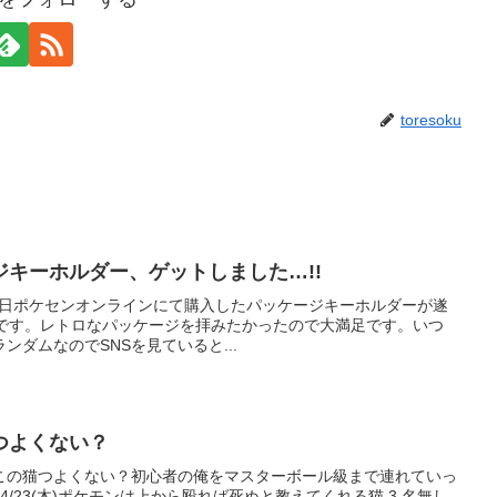
toresoku
キーホルダー、ゲットしました…!!
す。先日ポケセンオンラインにて購入したパッケージキーホルダーが遂
愛いです。レトロなパッケージを拝みたかったので大満足です。いつ
ダムなのでSNSを見ていると...
つよくない？
23(木)この猫つよくない？初心者の俺をマスターボール級まで連れていっ
6/04/23(木)ポケモンは上から殴れば死ぬと教えてくれる猫 3 名無し