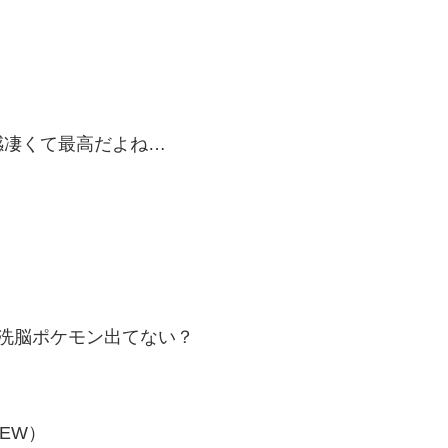
感凄くて最高だよね…
洗脳ポケモン出てない？
EW）