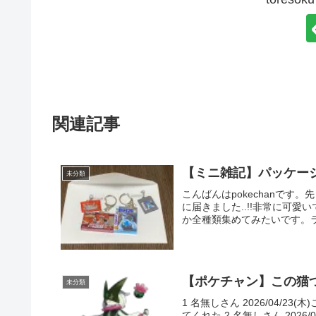
関連記事
【ミニ雑記】パッケージ
未分類
こんばんはpokechanで
に届きました..!!非常に可
か全種類集めてみたいです。ラン
【ポケチャン】この猫
未分類
1 名無しさん 2026/04/
てくれた 2 名無しさん 202