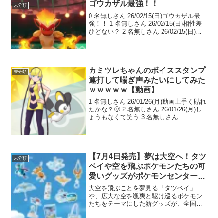
ゴウカザル最強！！
未分類
0 名無しさん 26/02/15(日)ゴウカザル最
強！！ 1 名無しさん 26/02/15(日)相性差
ひどない？ 2 名無しさん 26/02/15(日)恥
ずかしくないんかお前！ 3 名無しさん
26/02/15(日)噛ませ犬にするには説得力...
カミツレちゃんのボイススタンプ
未分類
連打して喘ぎ声みたいにしてみた
ｗｗｗｗｗ【動画】
1 名無しさん 26/01/26(月)動画上手く貼れ
たかな？🥴 2 名無しさん 26/01/26(月)し
ょうもなくて笑う 3 名無しさん
26/01/26(月)ちゃんと買ってるのは評価す
る 4 名無しさん 26/01/26(月)くそwwww...
【7月4日発売】夢は大空へ！タツ
未分類
ベイや空を飛ぶポケモンたちの可
愛いグッズがポケモンセンターに
大集結！
大空を飛ぶことを夢見る「タツベイ」
や、広大な空を颯爽と駆け巡るポケモン
たちをテーマにした新グッズが、全国の
ポケモンセンターに登場します！大空を