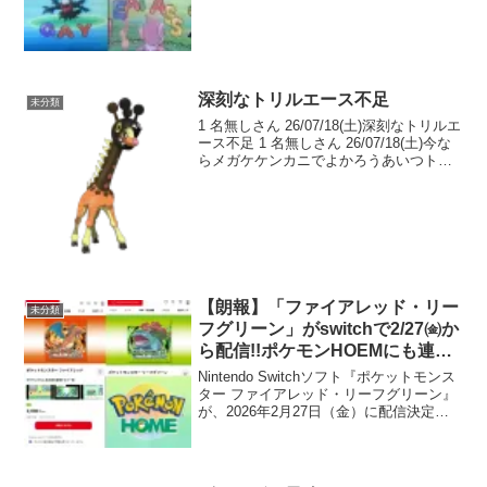
な 2 名無しさん 26/06/07(日) >>1ボール
にシール...
深刻なトリルエース不足
未分類
1 名無しさん 26/07/18(土)深刻なトリルエ
ース不足 1 名無しさん 26/07/18(土)今な
らメガケケンカニでよかろうあいつトリ
ルさえ張ればすっげーぞ 2 名無しさん
26/07/18(土)メガゴルーグ…お前はトリル
エースになれ...
【朗報】「ファイアレッド・リー
未分類
フグリーン」がswitchで2/27㈮か
ら配信!!ポケモンHOEMにも連携
予定とのこと【予約開始】
Nintendo Switchソフト『ポケットモンス
ター ファイアレッド・リーフグリーン』
が、2026年2月27日（金）に配信決定！
同日23時公開の「Pokémon Presents」の
放送後から遊べるよ！ポケモンが30周年
を迎える今年、ポ...