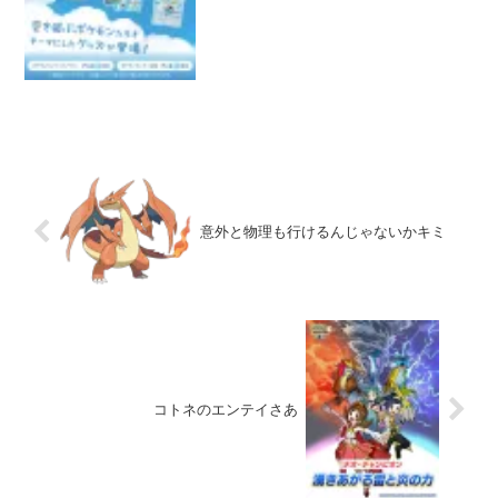
飛ぶことを夢見て……🪽
pic.twitter.com/sh7kxettID— 【公式】ポ
ケモン情...
意外と物理も行けるんじゃないかキミ
コトネのエンテイさあ