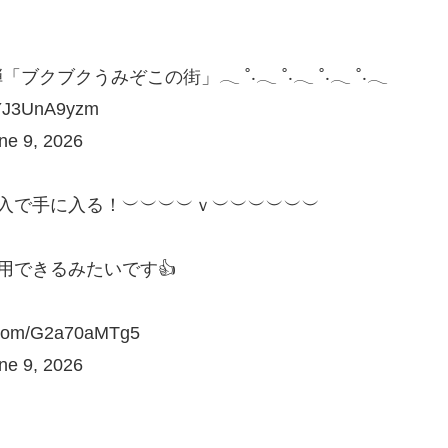
弾「ブクブクうみぞこの街」𓂃 ˚‧𓂃 ˚‧𓂃 ˚‧𓂃 ˚‧𓂃
YJ3UnA9yzm
 9, 2026
購入で手に入る！︶︶︶︶ｖ︶︶︶︶︶︶
用できるみたいです👍
m/G2a70aMTg5
 9, 2026