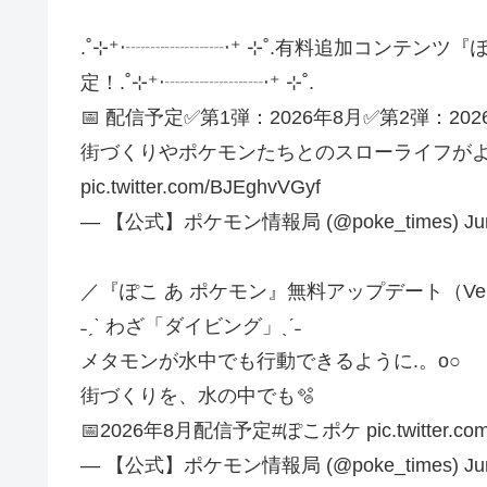
.˚⊹⁺‧┈┈┈┈┈‧⁺ ⊹˚.有料追加コンテン
定！.˚⊹⁺‧┈┈┈┈┈‧⁺ ⊹˚.
📅 配信予定✅第1弾：2026年8月✅第2弾：202
街づくりやポケモンたちとのスローライフがよ
pic.twitter.com/BJEghvVGyf
— 【公式】ポケモン情報局 (@poke_times) June
／『ぽこ あ ポケモン』無料アップデート（Ver.
˗ˏˋ わざ「ダイビング」ˎˊ˗
メタモンが水中でも行動できるように.。o○
街づくりを、水の中でも🫧
📅2026年8月配信予定#ぽこポケ pic.twitter.com/
— 【公式】ポケモン情報局 (@poke_times) June