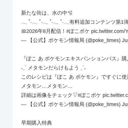
新たな街は、水の中🫧
𓂃 ˚‧𓂃 ˚‧𓂃 ˚‧𓂃 ˚‧𓂃有料追加コンテンツ第1
📅2026年8月配信！#ぽこポケ pic.twitter.com/
— 【公式】ポケモン情報局 (@poke_times) June
『ぽこ あ ポケモンエキスパンションパス』
˗ˏˋ メタモンだらけもよう ˎˊ˗
このレシピは『ぽこ あ ポケモン』ですぐに使
メタモン…メタモン…
詳細は画像をチェック▽#ぽこポケ pic.twitter.co
— 【公式】ポケモン情報局 (@poke_times) June
早期購入特典