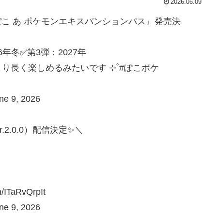
2026.06.09
ツ『ぽこ あ ポケモンエキスパンションパス』発売決
6年冬✅第3弾：2027年
り長く楽しめるみたいです ⊹˚#ぽこポケ
 9, 2026
2.0.0）配信決定✨＼
ITaRvQrpIt
 9, 2026