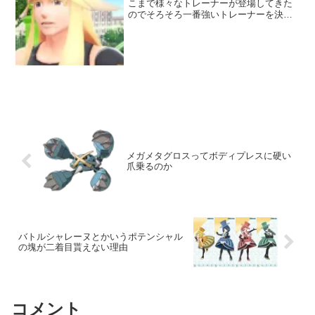
こまで様々なトレーナーが登場してきた
のでそろそろ一番強いトレーナーを決め
たいスレ画は優勝候補の一人 2 名無しさ
ん 2026/04/19(日)強いけど違う… 3 名無
しさん 2026/0...
メガメタグロスってボディプレスに硬い
爪乗るのか
バトルシャレーヌとかいうポテンシャル
の塊が二着目貰えない理由
コメント