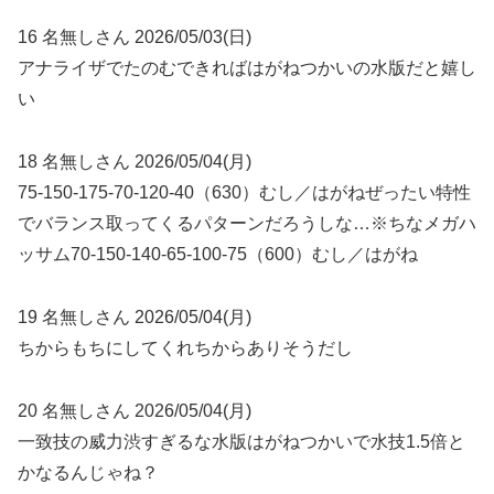
16 名無しさん 2026/05/03(日)
アナライザでたのむできればはがねつかいの水版だと嬉し
い
18 名無しさん 2026/05/04(月)
75-150-175-70-120-40（630）むし／はがねぜったい特性
でバランス取ってくるパターンだろうしな…※ちなメガハ
ッサム70-150-140-65-100-75（600）むし／はがね
19 名無しさん 2026/05/04(月)
ちからもちにしてくれちからありそうだし
20 名無しさん 2026/05/04(月)
一致技の威力渋すぎるな水版はがねつかいで水技1.5倍と
かなるんじゃね？