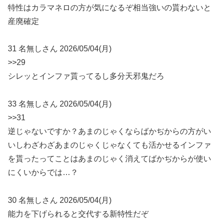
特性はカラマネロの方が気になるぞ相当強いの貰わないと
産廃確定
31 名無しさん 2026/05/04(月)
>>29
シレッとインファ貰ってるし多分天邪鬼だろ
33 名無しさん 2026/05/04(月)
>>31
逆じゃないですか？あまのじゃくならばかぢからの方がい
いしわざわざあまのじゃくじゃなくても活かせるインファ
を貰ったってことはあまのじゃく消えてばかぢからが使い
にくいからでは…？
30 名無しさん 2026/05/04(月)
能力を下げられると交代する新特性だぞ