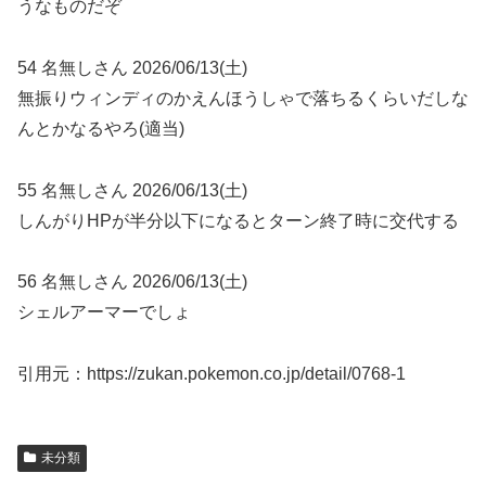
うなものだぞ
54 名無しさん 2026/06/13(土)
無振りウィンディのかえんほうしゃで落ちるくらいだしな
んとかなるやろ(適当)
55 名無しさん 2026/06/13(土)
しんがりHPが半分以下になるとターン終了時に交代する
56 名無しさん 2026/06/13(土)
シェルアーマーでしょ
引用元：https://zukan.pokemon.co.jp/detail/0768-1
未分類