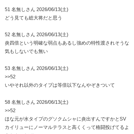
51 名無しさん 2026/06/13(土)
どう見ても総大将だと思う
52 名無しさん 2026/06/13(土)
炎四倍という明確な弱点もあるし強めの特性渡されそうな
気もしないでも無い
53 名無しさん 2026/06/13(土)
>>52
いやそれ以外のタイプは等倍以下なんやぞきついて
58 名無しさん 2026/06/13(土)
>>52
ほな元が水タイプのグソクムシャに炎出すんですかとSV
カイリューにノーマルテラスと高くくって格闘投げてるよ