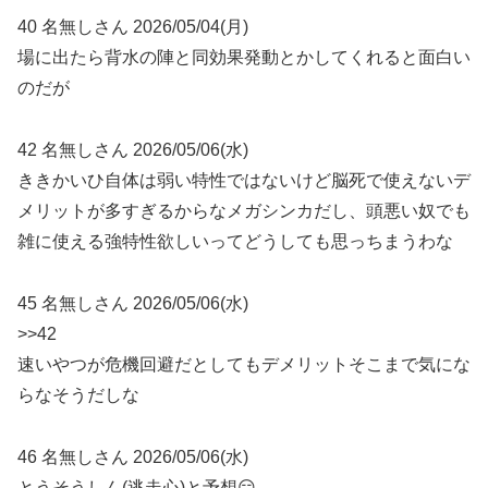
40 名無しさん 2026/05/04(月)
場に出たら背水の陣と同効果発動とかしてくれると面白い
のだが
42 名無しさん 2026/05/06(水)
ききかいひ自体は弱い特性ではないけど脳死で使えないデ
メリットが多すぎるからなメガシンカだし、頭悪い奴でも
雑に使える強特性欲しいってどうしても思っちまうわな
45 名無しさん 2026/05/06(水)
>>42
速いやつが危機回避だとしてもデメリットそこまで気にな
らなそうだしな
46 名無しさん 2026/05/06(水)
とうそうしん(逃走心)と予想😏