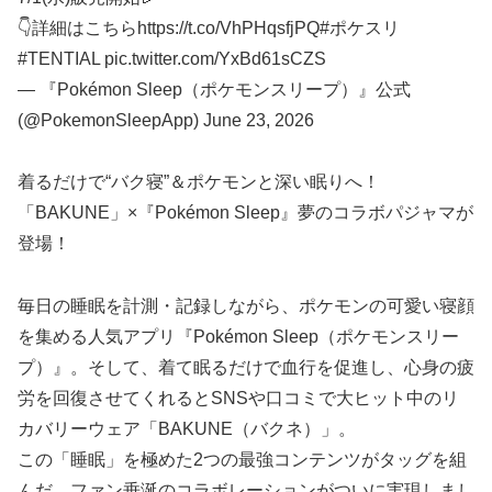
👇詳細はこちらhttps://t.co/VhPHqsfjPQ#ポケスリ
#TENTIAL pic.twitter.com/YxBd61sCZS
— 『Pokémon Sleep（ポケモンスリープ）』公式
(@PokemonSleepApp) June 23, 2026
着るだけで“バク寝”＆ポケモンと深い眠りへ！
「BAKUNE」×『Pokémon Sleep』夢のコラボパジャマが
登場！
毎日の睡眠を計測・記録しながら、ポケモンの可愛い寝顔
を集める人気アプリ『Pokémon Sleep（ポケモンスリー
プ）』。そして、着て眠るだけで血行を促進し、心身の疲
労を回復させてくれるとSNSや口コミで大ヒット中のリ
カバリーウェア「BAKUNE（バクネ）」。
この「睡眠」を極めた2つの最強コンテンツがタッグを組
んだ、ファン垂涎のコラボレーションがついに実現しまし