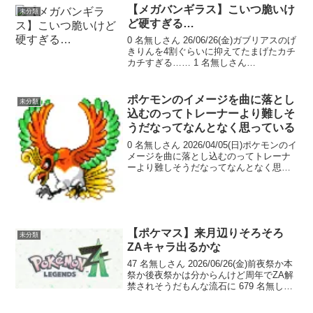
ポケマス辺りで使わ...
【メガバンギラス】こいつ脆いけ
未分類
ど硬すぎる…
0 名無しさん 26/06/26(金)ガブリアスのげ
きりんを4割ぐらいに抑えてたまげたカチ
カチすぎる…… 1 名無しさん
26/06/26(金)この前使ったらミミッキュの
ドレパンで沈んでいった… 2 名無しさん
26/06/26(金)この前...
ポケモンのイメージを曲に落とし
未分類
込むのってトレーナーより難しそ
うだなってなんとなく思っている
0 名無しさん 2026/04/05(日)ポケモンのイ
メージを曲に落とし込むのってトレーナ
ーより難しそうだなってなんとなく思っ
ている画像は完璧な専用BGM貰ったやつ
1 名無しさん 2026/04/05(日)hgssは伝説
ポケモンにそれぞれ...
【ポケマス】来月辺りそろそろ
未分類
ZAキャラ出るかな
47 名無しさん 2026/06/26(金)前夜祭か本
祭か後夜祭かは分からんけど周年でZA解
禁されそうだもんな流石に 679 名無しさ
ん 2026/07/03(金)アニバはネモ ボタ
ン ペパーとかか前夜祭でカナリィやカ