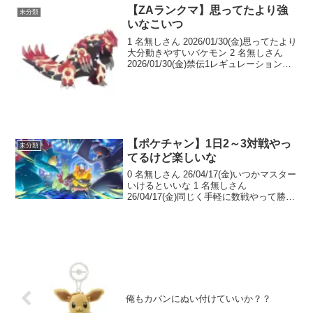
ラスバこないと盛り上が...
【ZAランクマ】思ってたより強
未分類
いなこいつ
1 名無しさん 2026/01/30(金)思ってたより
大分動きやすいバケモン 2 名無しさん
2026/01/30(金)禁伝1レギュレーションだ
とレックウザ優先する人が多いのか割と
動きやすい 3 名無しさん 2026/01/30(金)
>>...
【ポケチャン】1日2～3対戦やっ
未分類
てるけど楽しいな
0 名無しさん 26/04/17(金)いつかマスター
いけるといいな 1 名無しさん
26/04/17(金)同じく手軽に数戦やって勝っ
て気持ちよく寝てる 2 名無しさん
26/04/17(金)それくらいの温度感が一番楽
しい 3 名無しさん 2...
俺もカバンにぬい付けていいか？？