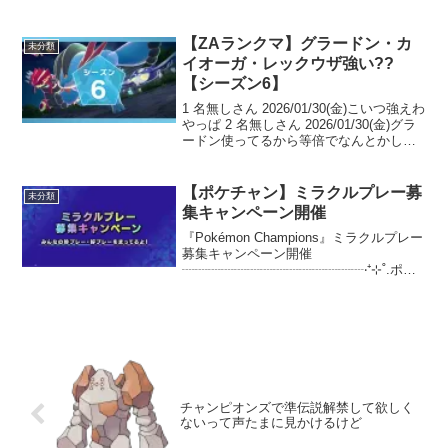
【ZAランクマ】グラードン・カ
未分類
イオーガ・レックウザ強い??
【シーズン6】
1 名無しさん 2026/01/30(金)こいつ強えわ
やっぱ 2 名無しさん 2026/01/30(金)グラ
ードン使ってるから等倍でなんとかして
るけどレックウザ使ってたらうげってな
るんだろうな 3 名無しさん
2026/01/30(金)DL...
【ポケチャン】ミラクルプレー募
未分類
集キャンペーン開催
『Pokémon Champions』ミラクルプレー
募集キャンペーン開催
┈┈┈┈┈┈┈┈┈┈┈┈┈┈‧⁺⊹˚.ポケ
モンバトルで起きた珍プレー、好プレー
を撮影して、SNSに投稿しよう❗️投稿した
動画が実況付きで紹介されるかも🎤キミ
のミラクルを...
チャンピオンズで準伝説解禁して欲しく
ないって声たまに見かけるけど