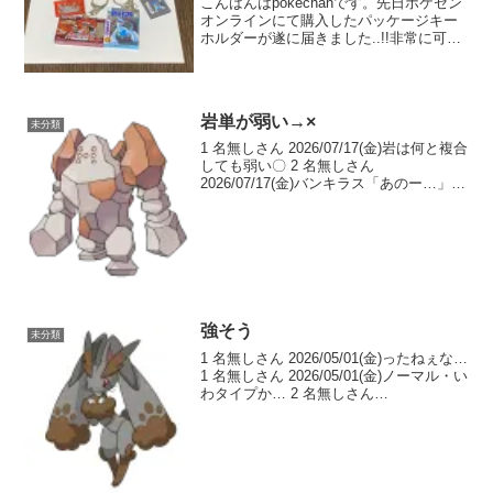
こんばんはpokechanです。先日ポケセン
オンラインにて購入したパッケージキー
ホルダーが遂に届きました..!!非常に可愛
いです。レトロなパッケージを拝みたか
ったので大満足です。いつか全種類集め
てみたいです。ランダムなのでSNSを見
ていると...
岩単が弱い→×
未分類
1 名無しさん 2026/07/17(金)岩は何と複合
しても弱い〇 2 名無しさん
2026/07/17(金)バンキラス「あのー…」 4
名無しさん 2026/07/17(金) >>2岩悪って
タイプ自体は弱いだろ 3 名無しさん
2026/...
強そう
未分類
1 名無しさん 2026/05/01(金)ったねぇな…
1 名無しさん 2026/05/01(金)ノーマル・い
わタイプか… 2 名無しさん
2026/05/01(金)ノーマル地面だろ！？ 3 名
無しさん 2026/05/01(金) >>2イ...