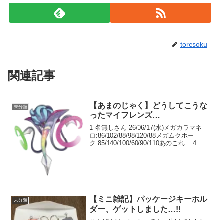
toresoku
関連記事
【あまのじゃく】どうしてこうな
未分類
ったマイフレンズ…
1 名無しさん 26/06/17(水)メガカラマネ
ロ:86/102/88/98/120/88メガムクホー
ク:85/140/100/60/90/110あのこれ… 4 名
無しさん 26/06/17(水) >>1元々多少無駄
振りしてたのにマジで使...
【ミニ雑記】パッケージキーホル
未分類
ダー、ゲットしました…!!