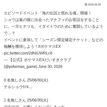
2026.06.30
エピソードイベント「海の伝説と怒れる魂」開催！
ショウは嵐の後に出会ったマナフィのお世話をすること
に。一方ヒナツも、イダイトウのために奮闘しているよう
で…？
イベントに参加して「シーズン限定確定チケット」などの
報酬を獲得しよう！#ポケマスEX
pic.twitter.com/2dNiUWRLc6
— 【公式】ポケマスEXだいすきクラブ
(@pokemas_game) June 30, 2026
0 名無しさん 25/06/30(火)
テルショウｷﾃﾙ…
1 名無しさん 25/06/30(火)
ですので…が卑しくなってしまった