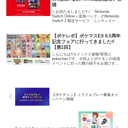
様
＼お待たせしました‼️／「Nintendo
Switch Online＋追加パック」のNintendo
Switch 2 限定サービス「ニンテンドー ゲ
ームキューブ Nintendo Classics」に『ポ
ケモンXD 闇の旋風ダーク・ルギ...
【ポケレポ】ポケマスEX 6.5周年
未分類
記念フェアに行ってきました!!
【第1回】
こんにちは!!カメックス速報!管理人
pokechanです。今回よりポケモンの現地
イベントに行った際の様子をお届けする
ポケちゃんによるポケモンレポート、略
してポケレポを不定期でお届けしていき
たいと思います。記念すべき第１回は、
現在アニメイト池...
【ポケチャン】ミラクルプレー募集キャ
ンペーン開催