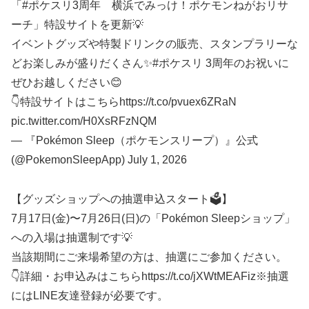
「#ポケスリ3周年 横浜でみっけ！ポケモンねがおリサ
ーチ」特設サイトを更新💡
イベントグッズや特製ドリンクの販売、スタンプラリーな
どお楽しみが盛りだくさん✨#ポケスリ 3周年のお祝いに
ぜひお越しください😊
👇特設サイトはこちらhttps://t.co/pvuex6ZRaN
pic.twitter.com/H0XsRFzNQM
— 『Pokémon Sleep（ポケモンスリープ）』公式
(@PokemonSleepApp) July 1, 2026
【グッズショップへの抽選申込スタート🗳️】
7月17日(金)〜7月26日(日)の「Pokémon Sleepショップ」
への入場は抽選制です💡
当該期間にご来場希望の方は、抽選にご参加ください。
👇詳細・お申込みはこちらhttps://t.co/jXWtMEAFiz※抽選
にはLINE友達登録が必要です。