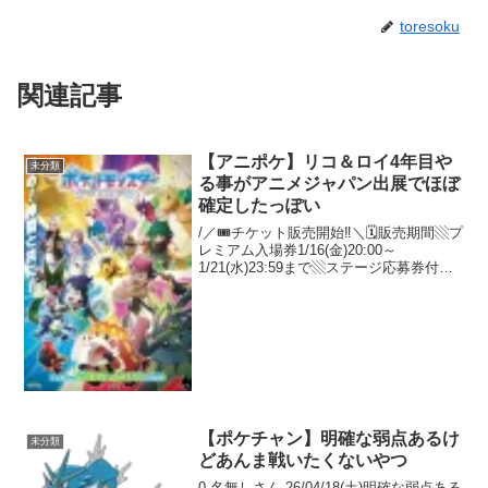
toresoku
関連記事
【アニポケ】リコ＆ロイ4年目や
未分類
る事がアニメジャパン出展でほぼ
確定したっぽい
/／🎟️チケット販売開始‼️＼🗓️販売期間▧プ
レミアム入場券1/16(金)20:00～
1/21(水)23:59まで▧ステージ応募券付入
場券AJ先行販売1/16(金)20:00〜
2/5(木)23:59まで🔽詳細アニメジャパン
pic.twit...
【ポケチャン】明確な弱点あるけ
未分類
どあんま戦いたくないやつ
0 名無しさん 26/04/18(土)明確な弱点ある