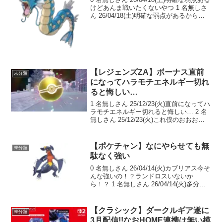
けどあんま戦いたくないやつ 1 名無しさ
ん 26/04/18(土)明確な弱点があるからそ
こを補えるパートナーと組むんだこいつ
も地面技空かせるし威嚇もある 2 名無し
さん 26/04/18(...
【レジェンズZA】ボーナス直前
未分類
になってハラモチエネルギー切れ
ると悔しい…
1 名無しさん 25/12/23(火)直前になってハ
ラモチエネルギー切れると悔しい… 2 名
無しさん 25/12/23(火)これ僕のおおおお
おおおおおお！！！！！！！！！！(技を
命令するも落下していく自ポケ)(飛びなが
らアスレチックに向かう...
【ポケチャン】なにやらせても無
未分類
駄なく強い
0 名無しさん 26/04/14(火)カブリアス今そ
んな強いの！？ランドロスいないか
ら！？ 1 名無しさん 26/04/14(火)多分そ
う部分的にそう 2 名無しさん
26/04/14(火)何でもできる 3 名無しさん
26/04/14(火...
【クラシック】ダークルギア遂に
未分類
3月配信!!なおHOME連携は無い模