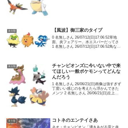
制やめろ ウェザボいてぇ 3 名無しさん
2026/05/28(木)プテラ急に出世したな… 4
名無しさ...
【風波】御三家のタイプ
未分類
0 名無しさん 26/07/12(日)17:06:52草地
面、炎フェアリー、水エスパーだってさ
1 名無しさん 26/07/12(日)17:06:52鳥なの
に地面…？ 2 名無しさん
26/07/12(日)17:08:41 >>1飛ばないん...
チャンピオンズに今いない中で来
未分類
てほしい一般ポケモンってどんな
んだろう
1 名無しさん 26/06/21(日)画像は強すぎず
丁度いい感じのを考えたら浮かんできた
メンツ 2 名無しさん 26/06/21(日)左上は
初期からいないのもまた来れてないのも
謎過ぎるシングルでもダブルでもマジで
丁度いい使い勝手とパワーなの...
コトネのエンテイさあ
未分類
ネオ・チャンピオン「湧きあがる雷と炎