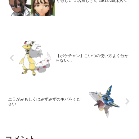
が欲しい 1 名無しさん 25/12/25(木)やる
か…キビキビパニックミアレ編… 2 名無
しさん 25/12/25(木)とりあえずミアレを
変なことにす...
【ポケチャン】こいつの使い方よく分か
らない…
エラがみもしくはみずみずのキバをくだ
さい
コメント