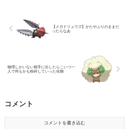
アニメ（...
【メガドリュウズ】かたやぶりのままだ
ったらなあ
物理しかいない相手に出したらこいつ一
人で何もかも粉砕していった化物
コメント
コメントを書き込む