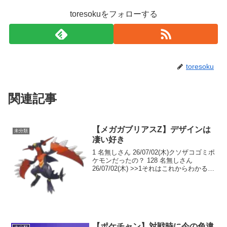
toresokuをフォローする
toresoku
関連記事
【メガガブリアスZ】デザインは
未分類
凄い好き
1 名無しさん 26/07/02(木)クソザコゴミポ
ケモンだったの？ 128 名無しさん
26/07/02(木) >>1それはこれからわかる 2
名無しさん 26/07/02(木)C140S150のクソ
バカ高速ポケモン読み間違えた時点でゲ
ー...
【ポケチャン】対戦時に今の色違