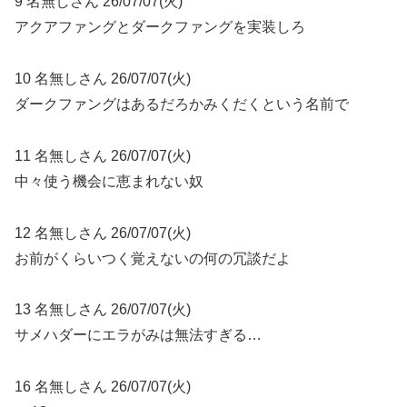
9 名無しさん 26/07/07(火)
アクアファングとダークファングを実装しろ
10 名無しさん 26/07/07(火)
ダークファングはあるだろかみくだくという名前で
11 名無しさん 26/07/07(火)
中々使う機会に恵まれない奴
12 名無しさん 26/07/07(火)
お前がくらいつく覚えないの何の冗談だよ
13 名無しさん 26/07/07(火)
サメハダーにエラがみは無法すぎる…
16 名無しさん 26/07/07(火)