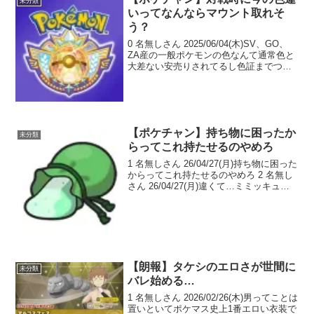
未分類
いってなんならマウント取れそ
う？
0 名無しさん 2025/06/04(木)SV、GO、
ZA産の一般ポケモンの色なんて通常色と
大差ない安売りされてるし色証までつい
てればええんか？剣盾しか出ないやつと
かなら価値はありそうか？ 1 名無しさん
2025/06/04(木)SV御三...
【ポケチャン】持ち物に困ったか
未分類
らってこれ持たせるのやめろ
1 名無しさん 26/04/27(月)持ち物に困った
からってこれ持たせるのやめろ 2 名無し
さん 26/04/27(月)違くて…ミミッキュに
粉持たせてるのは碌な道具が無いから
で… 3 名無しさん 26/04/27(月)俺も本当
はこんなことし...
【朗報】タケシのエロさが世間に
未分類
バレ始める…
1 名無しさん 2026/02/26(木)男ってことは
置いといてポケマス史上1番エロい衣装で