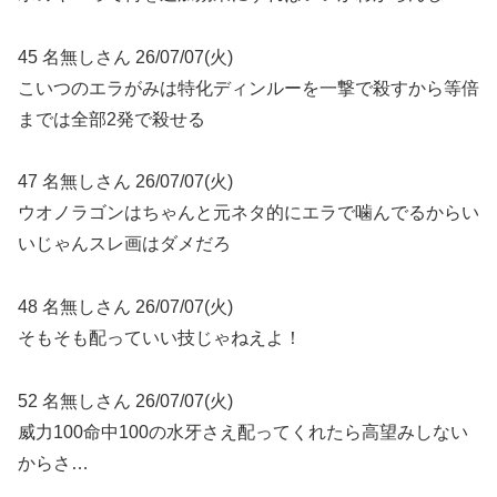
45 名無しさん 26/07/07(火)
こいつのエラがみは特化ディンルーを一撃で殺すから等倍
までは全部2発で殺せる
47 名無しさん 26/07/07(火)
ウオノラゴンはちゃんと元ネタ的にエラで噛んでるからい
いじゃんスレ画はダメだろ
48 名無しさん 26/07/07(火)
そもそも配っていい技じゃねえよ！
52 名無しさん 26/07/07(火)
威力100命中100の水牙さえ配ってくれたら高望みしない
からさ…