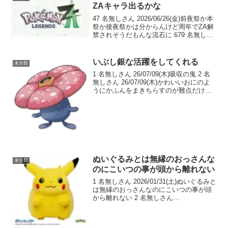
ZAキャラ出るかな
47 名無しさん 2026/06/26(金)前夜祭か本
祭か後夜祭かは分からんけど周年でZA解
禁されそうだもんな流石に 679 名無しさ
ん 2026/07/03(金)アニバはネモ ボタ
ン ペパーとかか前夜祭でカナリィやカ
ラスバこないと盛り上が...
いぶし銀な活躍をしてくれる
未分類
1 名無しさん 26/07/09(木)吸収の鬼 2 名
無しさん 26/07/09(木)かわいいおにのよ
うにかふんをまきちらすのが難点だけど
飼いたい 3 名無しさん 26/07/09(木)ダブ
ルでコータスの相棒になってる 4 名無し
さん 26...
ぬいぐるみとは無縁のおっさんな
未分類
のにこいつの事が頭から離れない
1 名無しさん 2026/01/31(土)ぬいぐるみと
は無縁のおっさんなのにこいつの事が頭
から離れない 2 名無しさん
2026/01/31(土)アニメ版の方見慣れちゃっ
たけどやっぱりこの体型がいい 3 名無し
さん 2026/01/31(土...