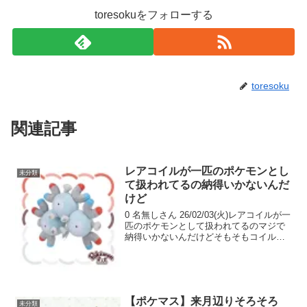
toresokuをフォローする
toresoku
関連記事
レアコイルが一匹のポケモンとし
未分類
て扱われてるの納得いかないんだ
けど
0 名無しさん 26/02/03(火)レアコイルが一
匹のポケモンとして扱われてるのマジで
納得いかないんだけどそもそもコイルが
三匹くっついただけなのに進化ってなん
なんだよ 1 名無しさん 26/02/03(火)コイ
ル 0.3m 6.0kgレア...
【ポケマス】来月辺りそろそろ
未分類