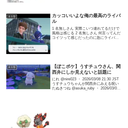
カッコいいよな俺の最高のライバ
未分類
ル
1 名無しさん 実際こいつ連れてるだけで
風格は感じる 2 名無しさん 何言ってんだ
コイツって感じだったのに急にライバル
感出てくる 3 名無しさん カッコいいよな
俺の最高のライバル 4 名無しさん 俺も鼻
が高いよ… 5 名無しさん 逆だったか...
【ぽこポケ】うすチュウさん、関
未分類
西弁にしか見えないと話題に
にれ @nire023 ・ 2026/03/08 21:30 JST
うすチュウちゃんが関西弁にみえる呪い
たぬきつね @asuka_ruby ・ 2026/03/09
13:16 JST うすチュウのセリフが時々関
西弁に見えてつらいですわ...