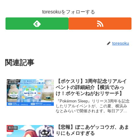
toresokuをフォローする
toresoku
関連記事
【ポケスリ】3周年記念リアルイ
未分類
ベントの詳細紹介【横浜でみっ
け！ポケモンねがおリサーチ】
『Pokémon Sleep』リリース3周年を記念
したリアルイベントが、この夏、横浜み
なとみらいで開催されます。毎日アプリ
でポケモンの寝顔を集めているプレイヤ
ーはもちろん、夏休みに横浜方面へお出
かけを考えている方にもぴったりなイベ
【悲報】ぽこあゲッコウガ、あま
未分類
ントです。...
りにもメロすぎる