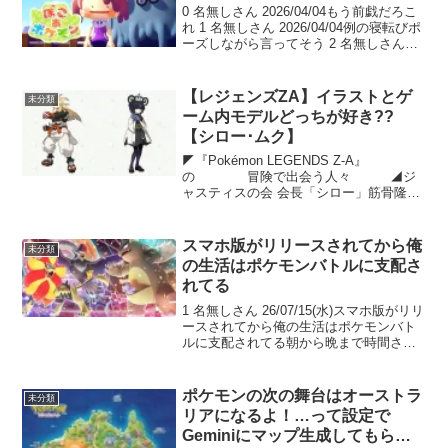
0 名無しさん 2026/04/04もう前戯だろこ
れ 1 名無しさん 2026/04/04例の寝転びポ
ーズしながら言ってそう 2 名無しさん
2026/04/04優男キャラなのか 3 名無しさ
ん 2026/04/04これがメロいのか？ 4 ...
【レジェンズZA】イラストとゲ
未分類
ーム内モデルどっちが好き??
【シロー･ムク】
◤『Pokémon LEGENDS Z-A』
の 冒険で出会う人々 ◢ジ
ャスティスの会 会長「シロー」筋骨隆々
で快活な性格の道場主💪ムクの兄で、妹
を大切にしており、世話焼きの一面も👬
#PokemonLegendsZA pic.twi...
スマホ版がリリースされてから俺
未分類
の生活はポケモンバトルに支配さ
れてる
1 名無しさん 26/07/15(水)スマホ版がリリ
ースされてから俺の生活はポケモンバト
ルに支配されてる朝から晩まで時間さえ
あればふとした時に今対戦できるなって
考えるようになってしまった 2 名無しさ
ん 26/07/15(水)俺のレートだと...
ポケモンの次の舞台はオーストラ
未分類
リアになるよ！…って設定で
Geminiにマップ生成してもらっ