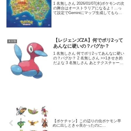
た結果･･･
1 名無しさん 2026/01/07(水)ポケモンの次
の舞台はオーストラリアになるよ！…っ
て設定でGeminiにマップ生成してもらっ
たらサントポンチィト地方って謎地方に
なった 2 名無しさん 2026/01/07(水)福島
県 3 名無しさん...
【レジェンズZA】何でポリ2って
未分類
あんなに硬いの？バグか？
1 名無しさん 何でポリ2ってあんなに硬い
の？バグか？ 2 名無しさん >>1きせき的
だよな 3 名無しさん あとテクスチャーが
技プラスで防御上がるんだよね 4 名無し
さん >>3マジかよ…… 5 名無しさん >>3
知らなかったそんなの… ...
【ポケチャン】この辺りの虫ポケモン早
めに出しときゃ良かったのに…