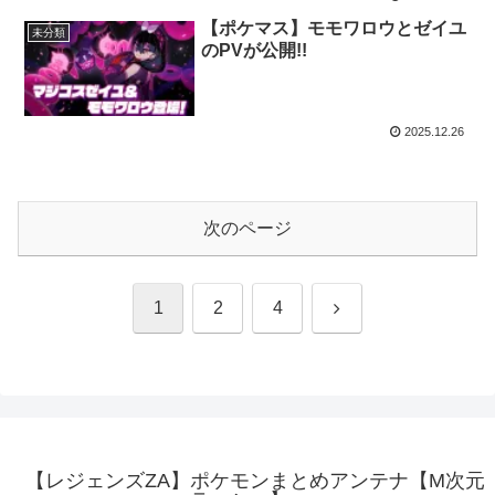
【ポケマス】モモワロウとゼイユ
未分類
のPVが公開!!
2025.12.26
次のページ
次
1
2
4
へ
【レジェンズZA】ポケモンまとめアンテナ【M次元