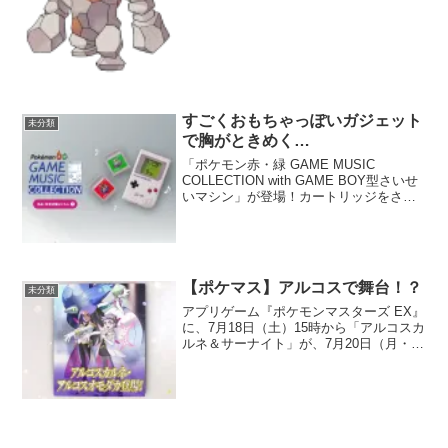
名無しさん 2026/07/17(金) >>2岩悪って
タイプ自体は弱いだろ 3 名無しさん
2026/...
すごくおもちゃっぽいガジェット
未分類
で胸がときめく…
「ポケモン赤・緑 GAME MUSIC
COLLECTION with GAME BOY型さいせ
いマシン」が登場！カートリッジをさい
せいマシンに入れ替えながら、『ポケモ
ン 赤・緑』の楽曲45曲を楽しんでね。取
り扱い店舗や発売日など、詳細はこ...
【ポケマス】アルコスで舞台！？
未分類
アプリゲーム『ポケモンマスターズ EX』
に、7月18日（土）15時から「アルコスカ
ルネ＆サーナイト」が、7月20日（月・
祝）15時から「アルコスオモダカ＆キラ
フロル」がそれぞれ8月25日（火）14時
59分までバディーズサーチで登場！アル
セウ...