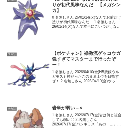
りが初代風味なんだ…【メガシン
カ】
0 名無しさん 26/01/14(火)なんでお前だけ
塗りが初代風味なんだ… 1 名無しさん
26/01/14(火)なんで本当にこいつだけなん
だ… 2 名無しさん 26/01/14(火)公式イラ
ストでたのか 3 名無しさん 26/01/14(...
【ポケチャン】襷激流ゲッコウガ
未分類
強すぎてマスターまで行ったぞ
ー！
1 名無しさん 2026/04/10(金)HB残飯ウル
ガモスも神だったこのまま上位を目指す
ぜ！ 2 名無しさん 2026/04/10(金)やった
じゃん！変幻自在とかいう複合失うデメ
リット特性より火力アップの激流の方が
強いに決まってるよな！ ...
岩単が弱い→×
未分類
1 名無しさん 2026/07/17(金)岩は何と複合
しても弱い〇 2 名無しさん
2026/07/17(金)バンキラス「あのー…」 4