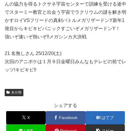
んの協力を得るトクサネ宇宙センターで訓練を受ける途中
でスターミー教官と出会う宇宙でラクリウムの謎を解き明
かすロイVSフリードの真剣バトルメガリザードンY新年1
発目からキビキビパニックすごいぞメガリザードンY！
強いぞ速いぞ熱いぞ!!メガシンカ大決戦
21 名無しさん 25/12/20(土)
次回のアニポケは１月９日金曜日みんなもテレビの前でレ
ッツ!キビキビ!!
未分類
シェアする
X
Facebook
はてブ
LINE
Pinterest
コピー