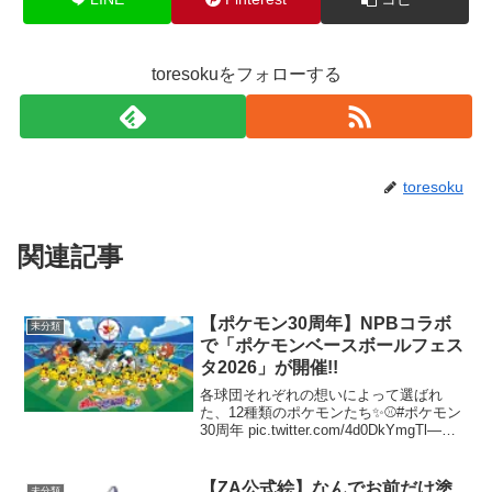
toresokuをフォローする
toresoku
関連記事
【ポケモン30周年】NPBコラボ
未分類
で「ポケモンベースボールフェス
タ2026」が開催!!
各球団それぞれの想いによって選ばれ
た、12種類のポケモンたち✨⚾️#ポケモン
30周年 pic.twitter.com/4d0DkYmgTl—
【公式】ポケモン情報局 (@poke_times)
February 26, 202612球団それ...
【ZA公式絵】なんでお前だけ塗
未分類