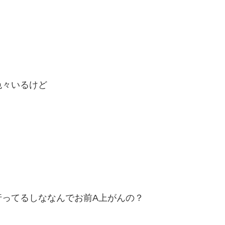
色々いるけど
行ってるしななんでお前A上がんの？