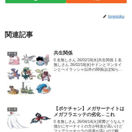
toresoku
関連記事
共生関係
未分類
0 名無しさん 26/02/18(水)共生関係 1 名
無しさん 26/02/18(水)ヤドンとマンタイ
ンとヘイラッシャ以外の関係ほぼ知らね
ぇ… 2 名無しさん 26/02/18(水)ZAだとヤ
ドランはいるのにシェルダーはいないん
だよ確かお前...
【ポケチャン】メガサーナイトは
未分類
メガフラエッテの劣化←これ
0 名無しさん 26/04/14(火)実際どうなん？
僅かにサーナイトの方が特攻が高いけど
フェアリーオーラの倍率が高いので帳消