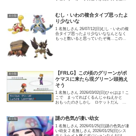
し。他は上位互換のステータス。本当に
クソ pic.twitter.com/tiFZPmyLzF— 鬱
BOT CG初心...
むし・いわの複合タイプ思ったよ
未分類
り少ないな
1 名無しさん 26/07/12(日)むし・いわの複
合タイプ思ったより少ないななんとなく
もっと数いると思っていたぞ俺…この組
み合わせ揃いも揃って物理に偏りすぎだ
ろ 5 名無しさん 26/07/12(日) >>1いわの
とくしゅわざは種類がね ...
【FRLG】この頃のグリーンがポ
未分類
ケマスに来たら現グリーン頭抱え
そう
1 名無しさん 2026/03/02(日)ひゃはは！こ
こで まってればくるんじゃねえかと
おもったのさしかし ロケットだん あ
いてにてこずってる みたいだな！
ま… おれさまにはかんけいの ないこ
と だけど！ヤマブキ シティで ◯◯
謎の色気が凄い幼女
未分類
があるいて...
1 名無しさん 2026/01/25(日)謎の色気が凄
い幼女 2 名無しさん 2026/01/25(日)シス
テム上ヘイト稼ぐポジションなんだけど