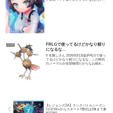
かわいさで封殺してる感がすごい 3 名無
しさん 2026/01/25(日)DLCの不満を「こ
いつ...
FRLGで使ってるけどかなり頼り
未分類
になるな…
0 名無しさん 2026/03/13(金)FRLGで使っ
てるけどかなり頼りになるな…この時代
のノーマルが全部物理だからなお頼れる
1 名無しさん 2026/03/13(金)この見た目で
どうやってそらとんでるんだろう… 2 名
無しさん 202...
【レジェンズZA】ランクバトルシーズン
7が2/19㈭からスタート!!禁伝は2体まで参
加可能!!