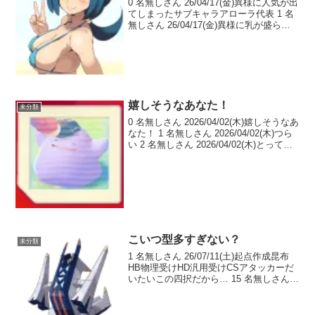
0 名無しさん 26/04/17(金)異様に人気が出
てしまったサブキャラアローラ代表 1 名
無しさん 26/04/17(金)異様に乳が盛られ
てしまったサブキャラ 2 名無しさん
26/04/17(金)ポケモンで熟女のよさがわか
った 3 名無...
嬉しそうなあなた！
未分類
0 名無しさん 2026/04/02(木)嬉しそうなあ
なた！ 1 名無しさん 2026/04/02(木)つら
い 2 名無しさん 2026/04/02(木)とっても
嬉しそう！ 3 名無しさん 2026/04/02(木)
再開出来る可能性示唆され...
こいつ型多すぎない？
未分類
1 名無しさん 26/07/11(土)起点作成昆布
HB物理受けHD汎用受けCSアタッカーだ
いたいこの四択だから… 15 名無しさん
26/07/11(土) >>1んん…… 2 名無しさん
26/07/11(土)ロンゲとサフゴから丁寧に電
磁波...