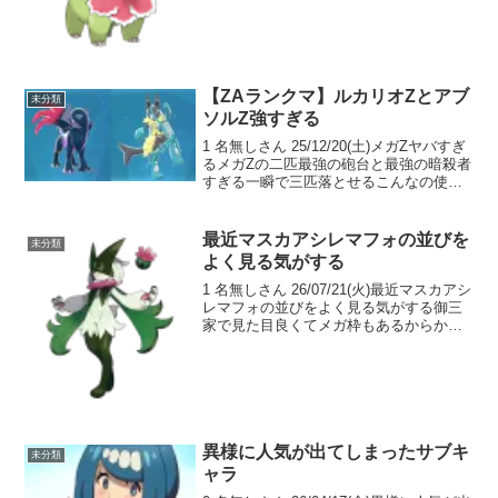
26/01/19(月) >>2個人的にはフェアリーよ
りもギガ...
【ZAランクマ】ルカリオZとアブ
未分類
ソルZ強すぎる
1 名無しさん 25/12/20(土)メガZヤバすぎ
るメガZの二匹最強の砲台と最強の暗殺者
すぎる一瞬で三匹落とせるこんなの使わ
ない選択肢がないのでは… 2 名無しさん
25/12/20(土)ルカリオＺならきあいだまも
問題なく運用できる？ 3...
最近マスカアシレマフォの並びを
未分類
よく見る気がする
1 名無しさん 26/07/21(火)最近マスカアシ
レマフォの並びをよく見る気がする御三
家で見た目良くてメガ枠もあるからかな
7 名無しさん 26/07/21(火) >>1どっかの誰
かが結果出して紹介したとかかな 2 名無
しさん 26/07...
異様に人気が出てしまったサブキ
未分類
ャラ