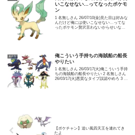
いこなせない…ってなったポケモ
ン
1 名無しさん 26/07/10(金)見た目は好みな
んだけど俺には使いこなせない…ってな
ったポケモン贅沢言わないからせいなる
つるぎください 2 名無しさん
26/07/10(金)物理版ウェザボでもいいぞこ
の際地ならしでもいい 3 名無しさん...
俺こういう手持ちの海賊船の船長
未分類
やりたい
1 名無しさん 26/03/17(火)俺こういう手持
ちの海賊船の船長やりたい 2 名無しさん
26/03/17(火)悪質なタイプ誤認やめろ 3 名
無しさん 26/03/17(火)たぶんカナヅチ 4
名無しさん 26/03/17(火)割とタイ...
【ポケチャン】追い風四天王を連れてき
たよ