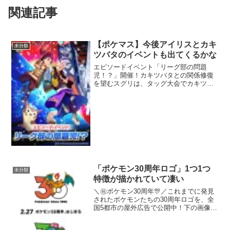
関連記事
【ポケマス】今後アイリスとカキ
未分類
ツバタのイベントも出てくるかな
エピソードイベント「リーグ部の問題
児！？」開催！カキツバタとの関係修復
を望むスグリは、タッグ大会でカキツバ
タと共闘することに…イベントに参加し
て報酬を獲得しよう！詳細はゲーム内を
ご確認ください。▼今すぐはじめるポケ
マスEX pic.twit...
「ポケモン30周年ロゴ」1つ1つ
未分類
特徴が描かれていて凄い
＼㊗️ポケモン30周年🎊／これまでに発見
されたポケモンたちの30周年ロゴを、全
国5都市の屋外広告で公開中！下の画像を
タップして投稿すると、全1025匹分の30
周年ロゴアイコンの中からランダムで1つ