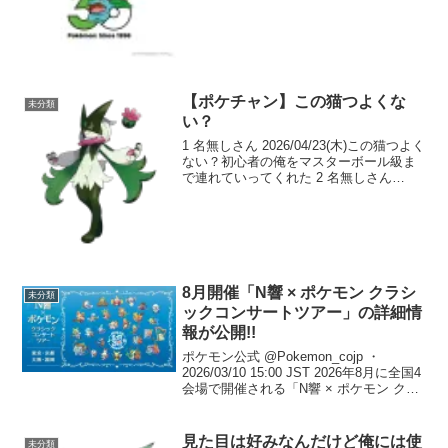
がリプライで届く📲キミも、ポケモン会
えるかな...
【ポケチャン】この猫つよくな
未分類
い？
1 名無しさん 2026/04/23(木)この猫つよく
ない？初心者の俺をマスターボール級ま
で連れていってくれた 2 名無しさん
2026/04/23(木)ポケモンは上から殴れば死
ぬと教えてくれる猫 3 名無しさん
2026/04/23(木)...
8月開催「N響 × ポケモン クラシ
未分類
ックコンサートツアー」の詳細情
報が公開!!
ポケモン公式 @Pokemon_cojp ・
2026/03/10 15:00 JST 2026年8月に全国4
会場で開催される「N響 × ポケモン クラ
シックコンサートツアー」の詳細情報が
公開！ N響100周年とポケモン30周年を記
念した特...
見た目は好みなんだけど俺には使
未分類