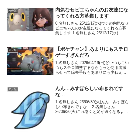
ゃ早期特典のカイリュー貰ってもボック
ス圧迫するから下手したら逃がされか
内気なセビエちゃんのお友達にな
未分類
ね...
ってくれる方募集します
0 名無しさん 25/12/17(水)ウチの内気なセ
ビエちゃんのお友達になってくれる方募
集します 1 名無しさん 25/12/17(水)…
あ、みんな相性悪そうですね諦めました
2 名無しさん 25/12/17(水)ミッションコン
プリート！ ...
【ポケチャン】あまりにもステロ
未分類
ゲーすぎんだろ
1 名無しさん 2026/04/19(日)どいつもこい
つもステロ調整するならもっと使用者減
らせって除去手段もあまりにも少ねえわ
2 名無しさん 2026/04/19(日)神ゲー 3 名
無しさん 2026/04/19(日)リザードンとか
使って...
んん…みすぼらしい布きれです
未分類
な…
1 名無しさん 26/06/30(火)んん…みすぼら
しい布きれですな… 2 名無しさん
26/06/30(火)これ巻くと足が速くなるよ 3
名無しさん 26/06/30(火)相手のこれきら
い 4 名無しさん 26/06/30(火)眼鏡と比
べ...