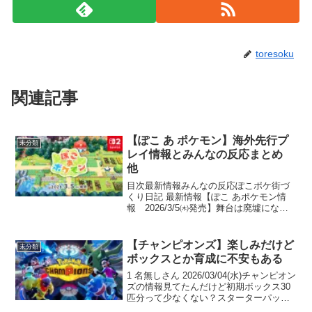
toresoku
関連記事
【ぽこ あ ポケモン】海外先行プ
未分類
レイ情報とみんなの反応まとめ
他
目次最新情報みんなの反応ぽこポケ街づ
くり日記 最新情報【ぽこ あポケモン情
報 2026/3/5㈭発売】舞台は廃墟になっ
たカントー地方の町で、主人公のメタモ
ンがポケモンと一緒に街を復興していく
物語メインは「バトルではなく会話」
【チャンピオンズ】楽しみだけど
未分類
「エンドロールを...
ボックスとか育成に不安もある
1 名無しさん 2026/03/04(水)チャンピオン
ズの情報見てたんだけど初期ボックス30
匹分って少なくない？スターターパック
買って+50されても80しかないしこれじ