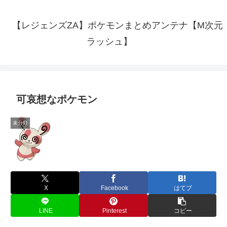
【レジェンズZA】ポケモンまとめアンテナ【M次元
ラッシュ】
可哀想なポケモン
未分類
X
Facebook
はてブ
LINE
Pinterest
コピー