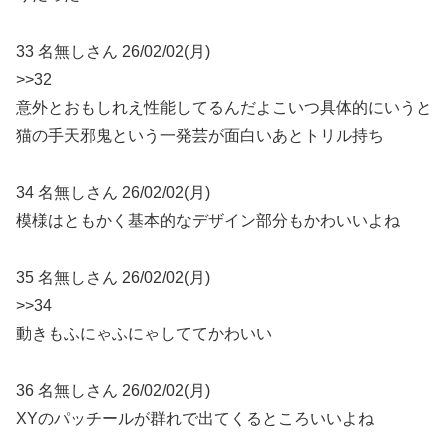
33 名無しさん 26/02/02(月)
>>32
意外とおもしれえ性能してるんだよこいつ具体的にいうと
猫の手天邪鬼という一発芸が面白いあとトリル持ち
34 名無しさん 26/02/02(月)
模様はともかく基本的なデザイン部分もかわいいよね
35 名無しさん 26/02/02(月)
>>34
動きもふにゃふにゃしててかわいい
36 名無しさん 26/02/02(月)
XYのパッチールが群れで出てくるところいいよね