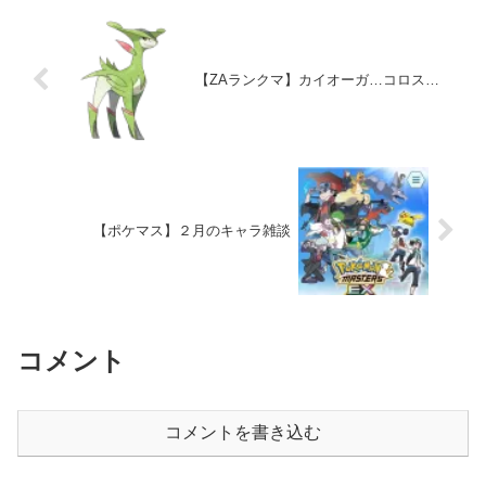
【ZAランクマ】カイオーガ…コロス…
【ポケマス】２月のキャラ雑談
コメント
コメントを書き込む