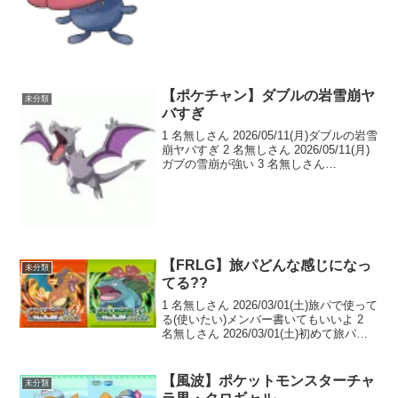
ルでコータスの相棒になってる 4 名無し
さん 26...
【ポケチャン】ダブルの岩雪崩ヤ
未分類
バすぎ
1 名無しさん 2026/05/11(月)ダブルの岩雪
崩ヤバすぎ 2 名無しさん 2026/05/11(月)
ガブの雪崩が強い 3 名無しさん
2026/05/11(月)めっそうもないこのように
どちらか一方にひるみが発生する確率は
命中率も加味...
【FRLG】旅パどんな感じになっ
未分類
てる??
1 名無しさん 2026/03/01(土)旅パで使って
る(使いたい)メンバー書いてもいいよ 2
名無しさん 2026/03/01(土)初めて旅パで
バリヤードを使おうと思ってるだが前準
備のケーシィが捕まらなすぎてハゲた 3
名無しさん 202...
【風波】ポケットモンスターチャ
未分類