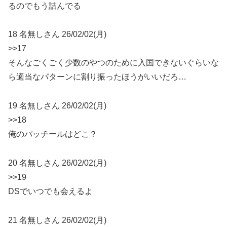
るのでもう詰んでる
18 名無しさん 26/02/02(月)
>>17
そんなごくごく少数のやつのために入国できないぐらいな
ら適当なパターンに割り振ったほうがいいだろ…
19 名無しさん 26/02/02(月)
>>18
俺のパッチールはどこ？
20 名無しさん 26/02/02(月)
>>19
DSでいつでも会えるよ
21 名無しさん 26/02/02(月)