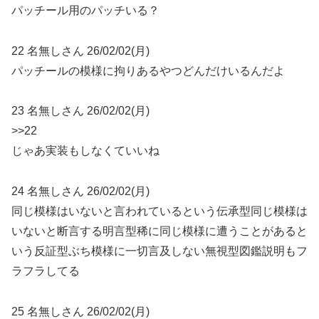
パッチール用のパッチいる？
22 名無しさん 26/02/02(月)
パッチールの模様に拘りあるやつどんだけいるんだよ
23 名無しさん 26/02/02(月)
>>22
じゃあ実装もしなくていいね
24 名無しさん 26/02/02(月)
同じ模様はいないと言われているという伝承型同じ模様は
いないと断言する明言型稀に同じ模様に遭うことがあると
いう反証型ぶち模様に一切言及しない無視型図鑑説明もフ
ラフラしてる
25 名無しさん 26/02/02(月)