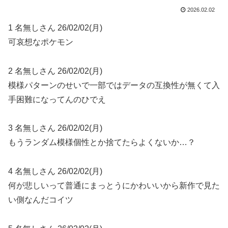
2026.02.02
1 名無しさん 26/02/02(月)
可哀想なポケモン
2 名無しさん 26/02/02(月)
模様パターンのせいで一部ではデータの互換性が無くて入
手困難になってんのひでえ
3 名無しさん 26/02/02(月)
もうランダム模様個性とか捨てたらよくないか…？
4 名無しさん 26/02/02(月)
何が悲しいって普通にまっとうにかわいいから新作で見た
い側なんだコイツ