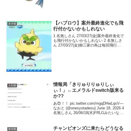
うんだ 4 ...
【ハブロウ】案外最終進化でも飛
未分類
行付かないかもしれない
1 名無しさん 27/03/27(金)案外最終進化で
も飛行付かないかもしれない 2 名無しさ
ん 27/03/27(金)御三家の鳥は毎回飛行つ
かないからな 3 名無しさん 27/03/27(金)
今までついてないからあえてつくかもし
れない 4 ...
情報局「きりゅりりゅりしぃ
未分類
ぃ！」←エメラルドswitch版来る
か??
あ😍！！ pic.twitter.com/mgqDHwLqxV—
なおと (@onesyotadesu) June 18, 2026 4
名無しさん 26/06/18(木)FRLGみたいな
Switchへ丸ごと移植かな 5 名無しさん
26/...
チャンピオンズに来たらどうなる
未分類