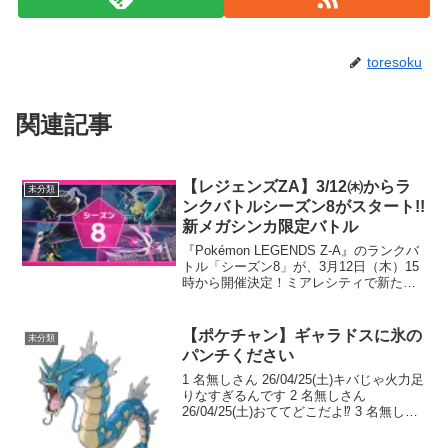
toresoku
関連記事
【レジェンズZA】3/12㈭からラ
未分類
ンクバトルシーズン8がスタート!!
新メガシンカ限定バトル
『Pokémon LEGENDS Z-A』のランクバ
トル「シーズン8」が、3月12日（木）15
時から開催決定！ミアレシティで新たに
発見されたメガシンカポケモンで戦お
う！過去に配布したメガストーンも報酬
で再び登場するので、ぜひお見逃しな
【ポケチャン】ギャラドスに氷の
未分類
く。詳...
パンチください
1 名無しさん 26/04/25(土)キバじゃ火力足
りなすぎるんです 2 名無しさん
26/04/25(土)おててどこだよ⁉️ 3 名無しさ
ん 26/04/25(土)命中率100パーセント！し
かもまれにだがよ、相手を凍らせてしま