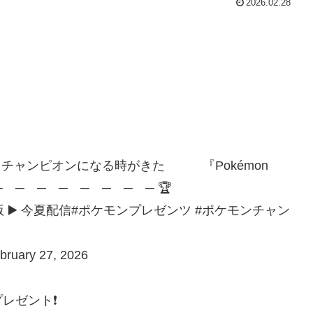
2026.02.28
も、チャンピオンになる時がきた 『Pokémon
 ─ ─ ─ ─ ─ ─ ─ 🏆
トフォン版 ▶️ 今夏配信#ポケモンプレゼンツ #ポケモンチャン
ary 27, 2026
レゼント❗️