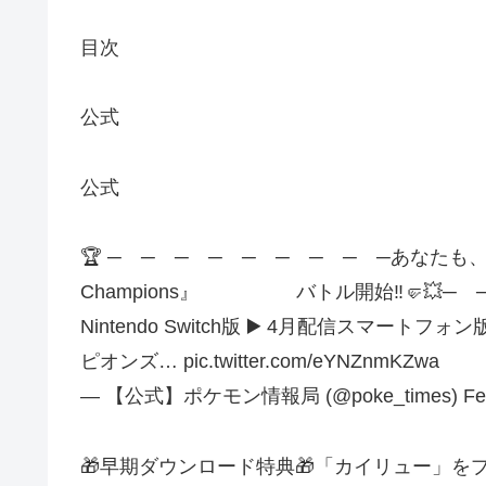
目次
公式
公式
🏆 ─ ─ ─ ─ ─ ─ ─ ─ ─あなた
Champions』 バトル開始‼️🤛💥─ ─
Nintendo Switch版 ▶️ 4月配信スマー
ピオンズ… pic.twitter.com/eYNZnmKZwa
— 【公式】ポケモン情報局 (@poke_times) Febru
🎁早期ダウンロード特典🎁「カイリュー」をプ