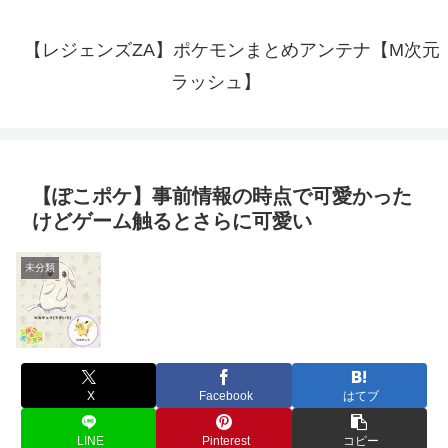
【レジェンズZA】ポケモンまとめアンテナ【M次元
ラッシュ】
【ぽこポケ】事前情報の時点で可愛かった
けどゲーム触るとさらに可愛い
未分類
X
Facebook
はてブ
LINE
Pinterest
コピー