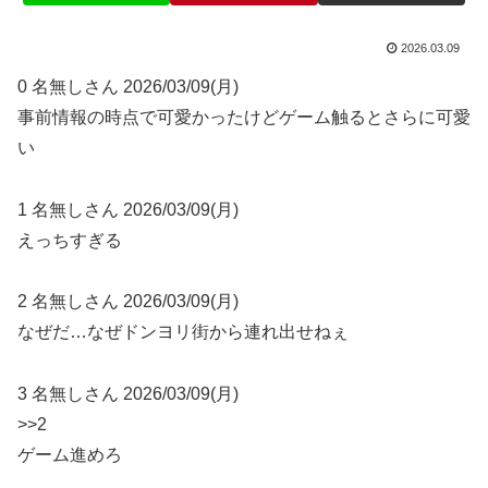
2026.03.09
0 名無しさん 2026/03/09(月)
事前情報の時点で可愛かったけどゲーム触るとさらに可愛
い
1 名無しさん 2026/03/09(月)
えっちすぎる
2 名無しさん 2026/03/09(月)
なぜだ…なぜドンヨリ街から連れ出せねぇ
3 名無しさん 2026/03/09(月)
>>2
ゲーム進めろ