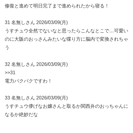
修復と進めて明日完了まで進められたから寝る！
31 名無しさん 2026/03/09(月)
うすチュウ全然でないなと思ったらこんなとこで…可愛い
のに大阪のおっさんみたいな喋り方に脳内で変換されちゃ
う
32 名無しさん 2026/03/09(月)
>>31
電力パクパクですわ！
33 名無しさん 2026/03/09(月)
うすチュウ儚げなお嬢さんと取るか関西弁のおっちゃんに
なるか絶妙だな