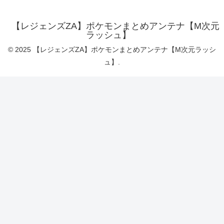
【レジェンズZA】ポケモンまとめアンテナ【M次元
ラッシュ】
© 2025 【レジェンズZA】ポケモンまとめアンテナ【M次元ラッシ
ュ】.