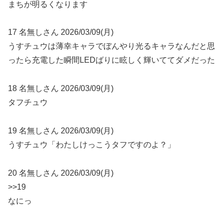
まちが明るくなります
17 名無しさん 2026/03/09(月)
うすチュウは薄幸キャラでぼんやり光るキャラなんだと思
ったら充電した瞬間LEDばりに眩しく輝いててダメだった
18 名無しさん 2026/03/09(月)
タフチュウ
19 名無しさん 2026/03/09(月)
うすチュウ「わたしけっこうタフですのよ？」
20 名無しさん 2026/03/09(月)
>>19
なにっ