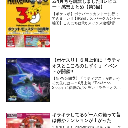
ム4月号を購読しました!!レビュ
ー・感想まとめ【第3回】
【ポケレポ】ポケパークカントーに行っ
てきました!!【第2回 ポケパークカントー
編①】こんにちは!!カメックス速報!管理
人pokechanです。今kh-pokemon-
mc.com2026.02.19目次はじめに特集１
ぽこ あ ポケモン特集...
【ポケスリ】６月上旬に「ラティ
未分類
オスとこころのしずく 」イベン
トが開催!!
【新PV公開🎥】「ラティアス」が向かう
その先には—？6月上旬『Pokémon
Sleep』に伝説のポケモン「ラティオス」
が登場✨#ポケスリ
pic.twitter.com/byIxd9OKgU—
『Pokémon Sleep（ポケモンスリー...
キラキラしてるゲームの箱って昔
未分類
は何かテンションが上がった
1 名無しさん 2026/01/12(日)キラキラして