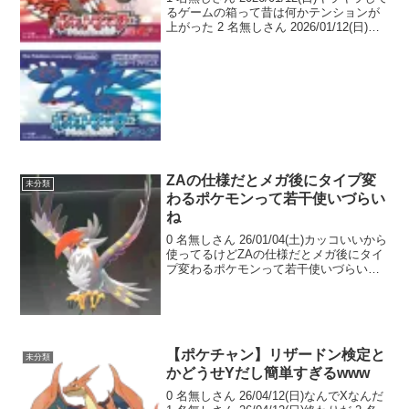
るゲームの箱って昔は何かテンションが
上がった 2 名無しさん 2026/01/12(日)ソ
フトもスケルトンで更にテンションが上
がる 3 名無しさん 2026/01/12(日)子供の
頃は珍...
ZAの仕様だとメガ後にタイプ変
未分類
わるポケモンって若干使いづらい
ね
0 名無しさん 26/01/04(土)カッコいいから
使ってるけどZAの仕様だとメガ後にタイ
プ変わるポケモンって若干使いづらいね
1 名無しさん 26/01/04(土)メガ後の一致技
入れるかどうか問題は確かにある…けど
ムクホークはインファイト...
【ポケチャン】リザードン検定と
未分類
かどうせYだし簡単すぎるwww
0 名無しさん 26/04/12(日)なんでXなんだ