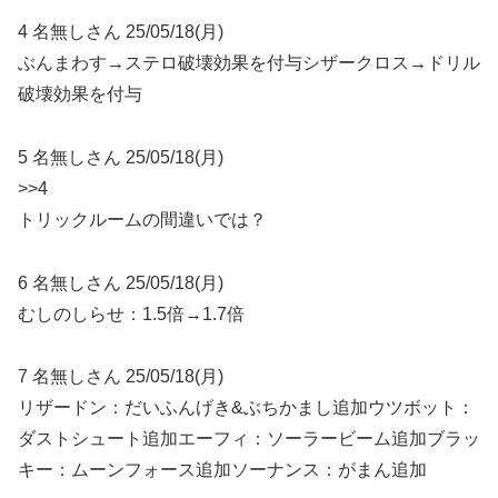
4 名無しさん 25/05/18(月)
ぶんまわす→ステロ破壊効果を付与シザークロス→ドリル
破壊効果を付与
5 名無しさん 25/05/18(月)
>>4
トリックルームの間違いでは？
6 名無しさん 25/05/18(月)
むしのしらせ：1.5倍→1.7倍
7 名無しさん 25/05/18(月)
リザードン：だいふんげき&ぶちかまし追加ウツボット：
ダストシュート追加エーフィ：ソーラービーム追加ブラッ
キー：ムーンフォース追加ソーナンス：がまん追加