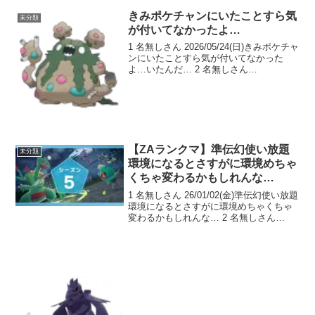
きみポケチャンにいたことすら気
未分類
が付いてなかったよ…
1 名無しさん 2026/05/24(日)きみポケチャ
ンにいたことすら気が付いてなかった
よ…いたんだ… 2 名無しさん
2026/05/24(日)スレ画のバリエーション多
そうなスレ文 3 名無しさん
2026/05/24(日)さっきスカウト...
【ZAランクマ】準伝幻使い放題
未分類
環境になるとさすがに環境めちゃ
くちゃ変わるかもしれんな…
1 名無しさん 26/01/02(金)準伝幻使い放題
環境になるとさすがに環境めちゃくちゃ
変わるかもしれんな… 2 名無しさん
26/01/02(金)三闘はだいぶ暴れそう 3 名無
しさん 26/01/02(金)こっそり最強準伝と
幻教えて 4 ...