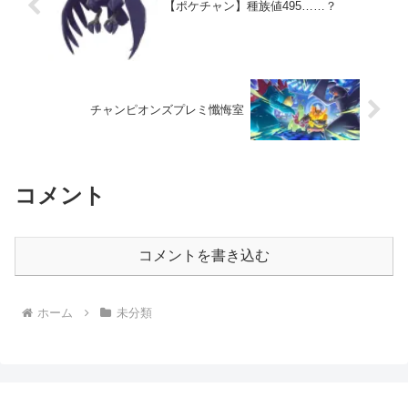
【ポケチャン】種族値495……？
チャンピオンズプレミ懺悔室
コメント
コメントを書き込む
ホーム
未分類