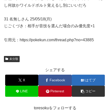
し何故かワイルドボルト覚えるし別にいいだろ
31 名無しさん 25/05/18(月)
じごくづき：相手が音技を選んだ場合のみ優先度+1
引用元：https://pokekun.com/thread.php?no=43885
未分類
シェアする
X
Facebook
はてブ
LINE
Pinterest
コピー
toresokuをフォローする