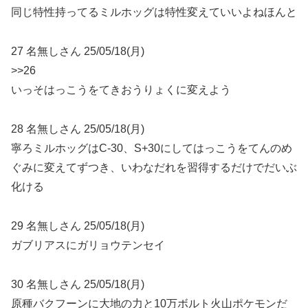
同じ特性持ってるミルホッグは特性変えていいよねほんと
27 名無しさん 25/05/18(月)
>>26
いっそはっこうをてきおうりょくに変えよう
28 名無しさん 25/05/18(月)
寧ろミルホッグはC-30、S+30にしてはっこうをてんのめ
ぐみに変えてずつき、いわなだれを習得するだけでだいぶ
化ける
29 名無しさん 25/05/18(月)
ガブリアスにガリョウテンセイ
30 名無しさん 25/05/18(月)
原種バクフーンに大地の力と10万ボルト火山ポケモンだ