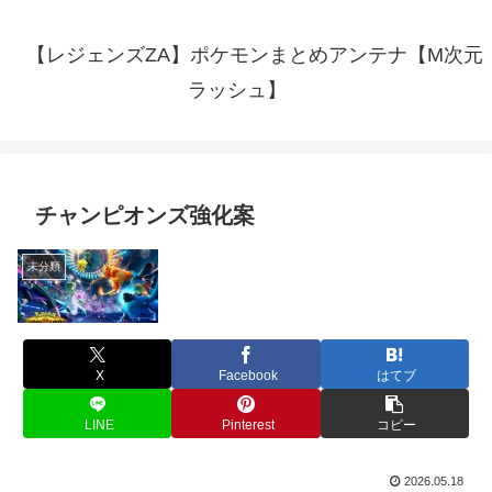
【レジェンズZA】ポケモンまとめアンテナ【M次元
ラッシュ】
チャンピオンズ強化案
未分類
X
Facebook
はてブ
LINE
Pinterest
コピー
2026.05.18