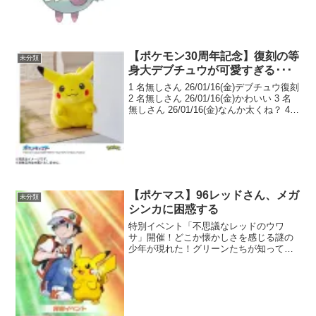
ースト無効で弱点...
【ポケモン30周年記念】復刻の等
未分類
身大デブチュウが可愛すぎる･･･
1 名無しさん 26/01/16(金)デブチュウ復刻
2 名無しさん 26/01/16(金)かわいい 3 名
無しさん 26/01/16(金)なんか太くね？ 4
名無しさん 26/01/16(金)クゥ～これこ
れ！ 5 名無しさん 26/01/...
【ポケマス】96レッドさん、メガ
未分類
シンカに困惑する
特別イベント「不思議なレッドのウワ
サ」開催！どこか懐かしさを感じる謎の
少年が現れた！グリーンたちが知ってい
るレッドによく似ているようだが……お
楽しみに！#ポケマスEX #Pokemon30 #
ポケモン30周年 pic.twitter.com...