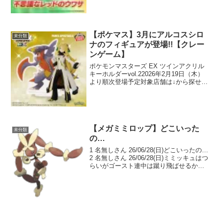
【ポケマス】3月にアルコスシロ
未分類
ナのフィギュアが登場!!【クレー
ンゲーム】
ポケモンマスターズ EX ツインアクリル
キーホルダーvol.22026年2月19日（木）
より順次登場予定対象店舗は↓から探せま
す。ポケモンマスターズ EX ぬいぐるみ
～グリーン・ユウリ・マリィ～2026年2月
25日（水）より順次登場予定対象...
【メガミミロップ】どこいった
未分類
の…
1 名無しさん 26/06/28(日)どこいったの…
2 名無しさん 26/06/28(日)ミミッキュはつ
らいがゴースト連中は蹴り飛ばせるから
今でも普通にやれそうではある 4 名無し
さん 26/06/28(日) >>2なんか上取れるか
ら使わ...