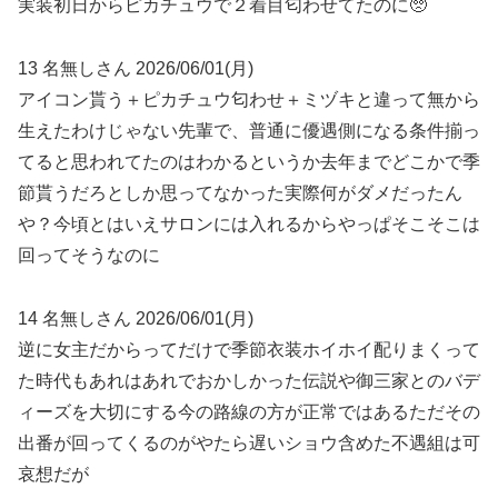
実装初日からピカチュウで２着目匂わせてたのに🥺
13 名無しさん 2026/06/01(月)
アイコン貰う＋ピカチュウ匂わせ＋ミヅキと違って無から
生えたわけじゃない先輩で、普通に優遇側になる条件揃っ
てると思われてたのはわかるというか去年までどこかで季
節貰うだろとしか思ってなかった実際何がダメだったん
や？今頃とはいえサロンには入れるからやっぱそこそこは
回ってそうなのに
14 名無しさん 2026/06/01(月)
逆に女主だからってだけで季節衣装ホイホイ配りまくって
た時代もあれはあれでおかしかった伝説や御三家とのバデ
ィーズを大切にする今の路線の方が正常ではあるただその
出番が回ってくるのがやたら遅いショウ含めた不遇組は可
哀想だが