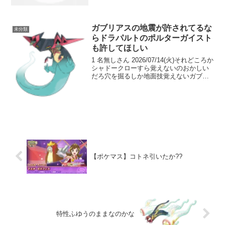
2026/04/02(木)俺はドククラ...
ガブリアスの地震が許されてるな
未分類
らドラパルトのポルターガイスト
も許してほしい
1 名無しさん 2026/07/14(火)それどころか
シャドークローすら覚えないのおかしい
だろ穴を掘るしか地面技覚えないガブリ
アスとか誰が使うんだよ 2 名無しさん
2026/07/14(火)合計600、A120が一致ポル
ガイ使えていいわけ...
【ポケマス】コトネ引いたか??
特性ふゆうのままなのかな