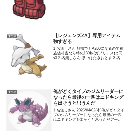
無しさん 26/01/18(日) >>2積んでバトン
タッチ！？ 4 名無しさん 26/01/1...
【レジェンズZA】専用アイテム
未分類
強すぎる
1 名無しさん 無振でもA200になるので種
族値相当なら特化130族(ガブリアス)と同
値 2 名無しさん ほいはたきおとす 3 名無
しさん >>2わたしは非力なA80です… 4
名無しさん はたき落とされようが仕切り
直したらアイテム復活だか...
俺がどくタイプのジムリーダーに
未分類
なったら最後の一匹はニドキング
を出そうと思うんだ
1 名無しさん 2026/04/02(木)俺がどくタイ
プのジムリーダーになったら最後の一匹
はニドキングを出そうと思うんだアーボ
ックウツボットマタドガスニドクインニ
ドキングこれでいきたい 2 名無しさん