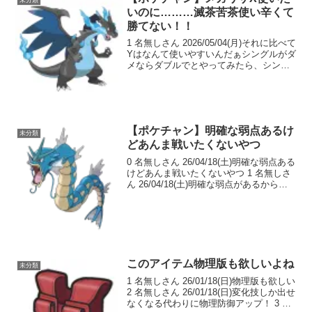
いのに………滅茶苦茶使い辛くて
勝てない！！
1 名無しさん 2026/05/04(月)それに比べて
Yはなんて使いやすいんだぁシングルがダ
メならダブルでとやってみたら、シング
ルよりも使い辛かったしガブもそうだけ
ど、プテラやガエンが多いせいで全然活
躍できんかったわ誰かたすけて 2 名無
し...
【ポケチャン】明確な弱点あるけ
未分類
どあんま戦いたくないやつ
0 名無しさん 26/04/18(土)明確な弱点ある
けどあんま戦いたくないやつ 1 名無しさ
ん 26/04/18(土)明確な弱点があるからそ
こを補えるパートナーと組むんだこいつ
も地面技空かせるし威嚇もある 2 名無し
さん 26/04/18(...
このアイテム物理版も欲しいよね
未分類
1 名無しさん 26/01/18(日)物理版も欲しい
2 名無しさん 26/01/18(日)変化技しか出せ
なくなる代わりに物理防御アップ！ 3 名