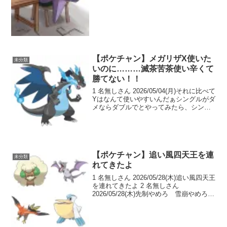
【ポケチャン】メガリザX使いた
未分類
いのに………滅茶苦茶使い辛くて
勝てない！！
1 名無しさん 2026/05/04(月)それに比べて
Yはなんて使いやすいんだぁシングルがダ
メならダブルでとやってみたら、シング
ルよりも使い辛かったしガブもそうだけ
ど、プテラやガエンが多いせいで全然活
躍できんかったわ誰かたすけて 2 名無
し...
【ポケチャン】追い風四天王を連
未分類
れてきたよ
1 名無しさん 2026/05/28(木)追い風四天王
を連れてきたよ 2 名無しさん
2026/05/28(木)先制やめろ 雪崩やめろ先
制やめろ ウェザボいてぇ 3 名無しさん
2026/05/28(木)プテラ急に出世したな… 4
名無しさ...