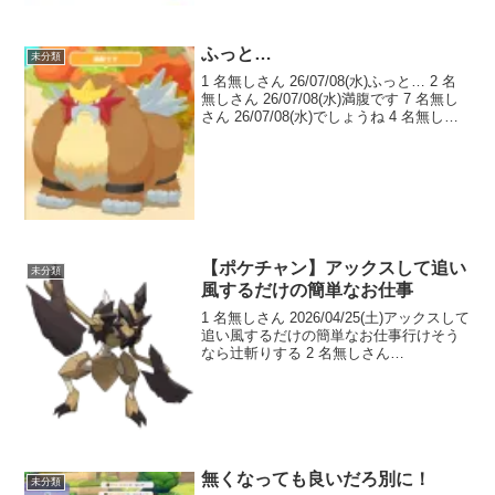
ふっと…
未分類
1 名無しさん 26/07/08(水)ふっと… 2 名
無しさん 26/07/08(水)満腹です 7 名無し
さん 26/07/08(水)でしょうね 4 名無しさ
ん 26/07/08(水)あついしぼう 5 名無しさ
ん 26/07/08(水)ファ...
【ポケチャン】アックスして追い
未分類
風するだけの簡単なお仕事
1 名無しさん 2026/04/25(土)アックスして
追い風するだけの簡単なお仕事行けそう
なら辻斬りする 2 名無しさん
2026/04/25(土)岩石アックスもステロのお
まけとしては火力でるし襷持たせてステ
ロ撒いて後はフェイントやS勝てる...
無くなっても良いだろ別に！
未分類