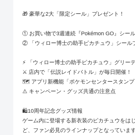
🎁 豪華な2大「限定シール」プレゼント！
① お買い物で3週連続『Pokémon GO』シ
② 「ウィロー博士の助手ピカチュウ」シール
⚡ 「ウィロー博士の助手ピカチュウ」グリー
⚔️ 店内で「伝説レイドバトル」が毎日開催！
🗺️ アプリ新機能「ポケモンセンタースタンプ
⚠️ キャンペーン・グッズ共通の注意点
🛍️10周年記念グッズ情報
ゲーム内に登場する新衣装のピカチュウをは
ど、ファン必見のラインナップとなっていま