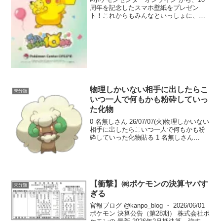
周年を記念したスマホ壁紙をプレゼン
ト！これからもみんなといっしょに、進
化していくポケモンセンターオンライン
をよろしくね！壁紙の利用規約はこちら
pic.twitter.com/80cFAwfnXG— ...
物理しかいない相手に出したらこ
未分類
いつ一人で何もかも粉砕していっ
た化物
0 名無しさん 26/07/07(火)物理しかいない
相手に出したらこいつ一人で何もかも粉
砕していった化物貼る 1 名無しさん
26/07/07(火)シングルダブルを股に掛ける
名誉害悪 2 名無しさん 26/07/07(火)どう
してアンコみが...
【衝撃】㈱ポケモンの決算ヤバす
未分類
ぎる
官報ブログ @kanpo_blog ・ 2026/06/01
ポケモン 決算公告（第28期） 株式会社ポ