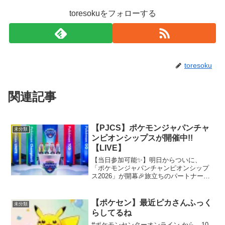
toresokuをフォローする
toresoku
関連記事
【PJCS】ポケモンジャパンチャ
未分類
ンピオンシップスが開催中!!
【LIVE】
【当日参加可能✨】明日からついに、
「ポケモンジャパンチャンピオンシップ
ス2026」が開幕🎉旅立ちのパートナーと
なる27匹のポケモンたちもかわるがわる
遊びにきてくれます🎵詳しくは公式サイ
トをチェック👇 /#PJCS2026 pic.twitt...
【ポケセン】最近ピカさんふっく
未分類
らしてるね
#ポケモンセンターオンライン から、10