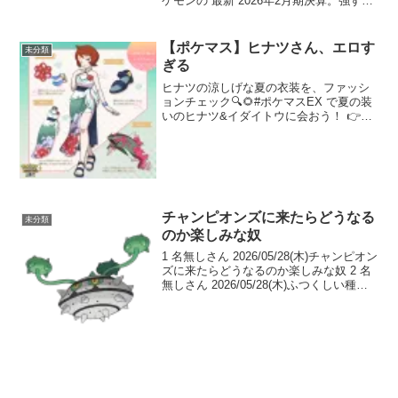
ケモンの 最新 2026年2月期決算。強すぎ
る 第28期 決算公告 売上高：5314億2800
万円 売上総利益：2299億4100万円 ...
【ポケマス】ヒナツさん、エロす
未分類
ぎる
ヒナツの涼しげな夏の衣装を、ファッシ
ョンチェック🔍🌻#ポケマスEX で夏の装
いのヒナツ&イダイトウに会おう！ 👉
pic.twitter.com/nAMZpbcZx3— 【公式】
ポケモン情報局 (@poke_times) July 2,
2...
チャンピオンズに来たらどうなる
未分類
のか楽しみな奴
1 名無しさん 2026/05/28(木)チャンピオン
ズに来たらどうなるのか楽しみな奴 2 名
無しさん 2026/05/28(木)ふつくしい種族
値 3 名無しさん 2026/05/28(木)ジャイロ
弱体化したからちょっとナーフ気味にな
るか ...