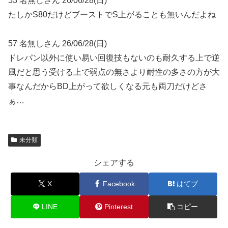
53 名無しさん 26/06/28(日)
たしかS80だけどブーストでS上がることも無いんだよね
57 名無しさん 26/06/28(日)
ドレパン以外に使い易い回復技もないのも耐久する上で逆
風だと思う受ける上で弱点の無さより耐性の多さの方が大
事なんだからBD上がって欲しくなる元も両刀だけどさ
ぁ…
未分類
シェアする
X
Facebook
はてブ
LINE
Pinterest
コピー